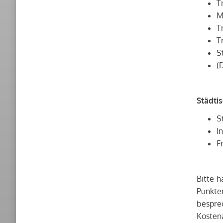
T
M
T
T
S
(
Städti
S
I
F
Bitte h
Punkte
besprec
Kostena