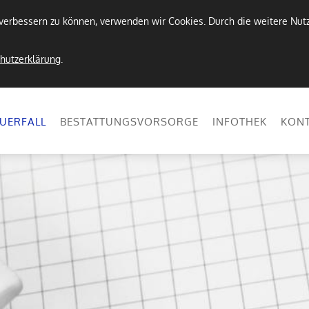
d verbessern zu können, verwenden wir Cookies. Durch die weitere N
hutzerklärung
.
UERFALL
BESTATTUNGSVORSORGE
INFOTHEK
KON