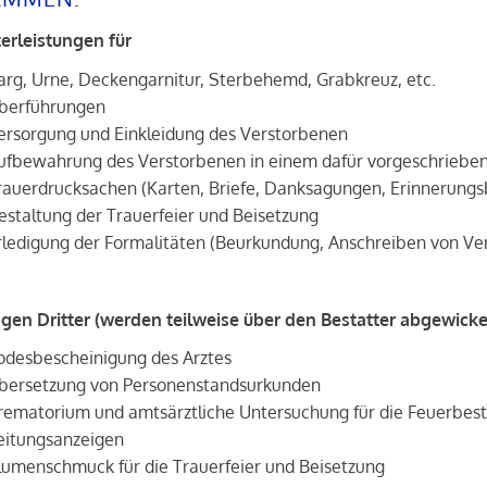
erleistungen für
arg, Urne, Deckengarnitur, Sterbehemd, Grabkreuz, etc.
berführungen
ersorgung und Einkleidung des Verstorbenen
ufbewahrung des Verstorbenen in einem dafür vorgeschriebe
rauerdrucksachen (Karten, Briefe, Danksagungen, Erinnerungsbi
estaltung der Trauerfeier und Beisetzung
rledigung der Formalitäten (Beurkundung, Anschreiben von Ver
gen Dritter (werden teilweise über den Bestatter abgewickel
odesbescheinigung des Arztes
bersetzung von Personenstandsurkunden
rematorium und amtsärztliche Untersuchung für die Feuerbes
eitungsanzeigen
lumenschmuck für die Trauerfeier und Beisetzung