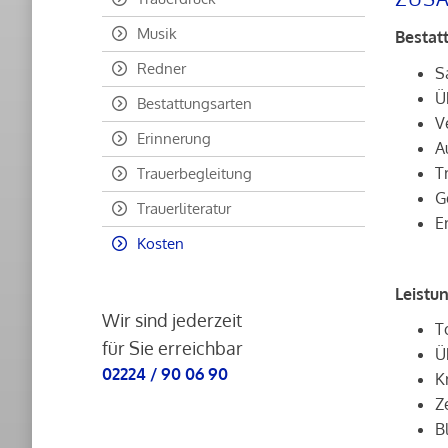
Musik
Bestatt
Redner
S
Ü
Bestattungsarten
V
Erinnerung
A
T
Trauerbegleitung
G
Trauerliteratur
E
Kosten
Leistun
Wir sind jederzeit
T
für Sie erreichbar
Ü
02224 / 90 06 90
K
Z
B