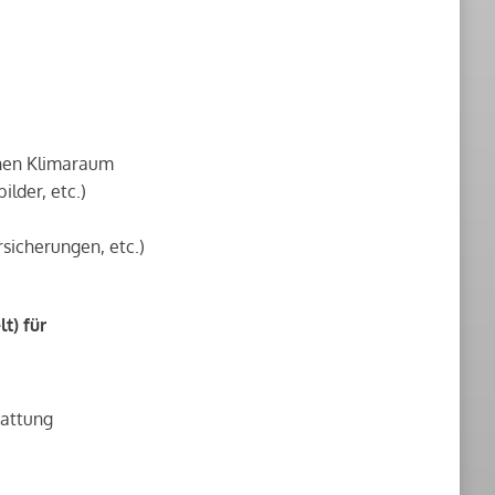
nen Klimaraum
lder, etc.)
sicherungen, etc.)
t) für
tattung