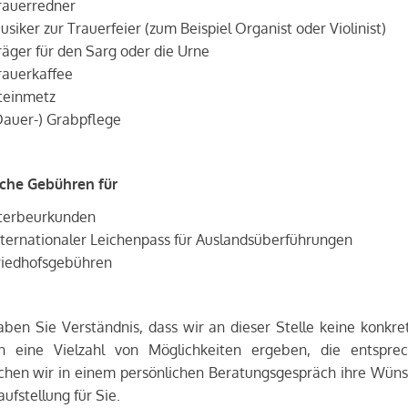
rauerredner
usiker zur Trauerfeier (zum Beispiel Organist oder Violinist)
räger für den Sarg oder die Urne
rauerkaffee
teinmetz
Dauer-) Grabpflege
sche Gebühren für
terbeurkunden
nternationaler Leichenpass für Auslandsüberführungen
riedhofsgebühren
aben Sie Verständnis, dass wir an dieser Stelle keine konkr
n eine Vielzahl von Möglichkeiten ergeben, die entspre
hen wir in einem persönlichen Beratungsgespräch ihre Wünsch
ufstellung für Sie.