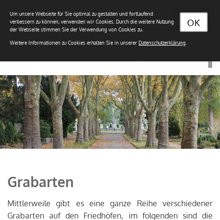
Um unsere Webseite für Sie optimal zu gestalten und fortlaufend
OK
verbessern zu können, verwenden wir Cookies. Durch die weitere Nutzung
der Webseite stimmen Sie der Verwendung von Cookies zu.
Weitere Informationen zu Cookies erhalten Sie in unserer
Datenschutzerklärung
.
Grabarten
Mittlerweile gibt es eine ganze Reihe verschiedener
Grabarten auf den Friedhöfen, im folgenden sind die