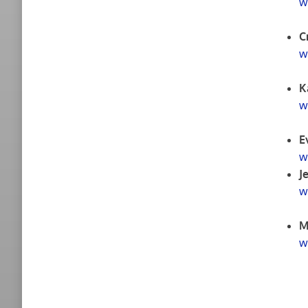
w
C
w
K
w
E
w
J
w
M
w