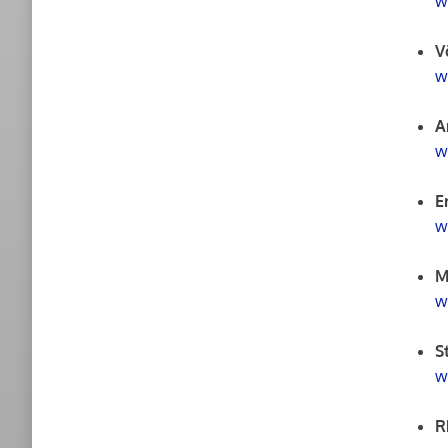
w
V
w
A
w
E
w
M
w
S
w
R