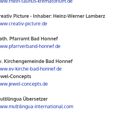
ww.rhein-taunus-krematorium.de
reativ Picture - Inhaber: Heinz-Werner Lamberz
ww.creativ-picture.de
ath. Pfarramt Bad Honnef
ww.pfarrverband-honnef.de
v. Kirchengemeinde Bad Honnef
ww.ev-kirche-bad-honnef.de
ewel-Concepts
ww.jewel-concepts.de
ultilingua Übersetzer
ww.multilingua-international.com