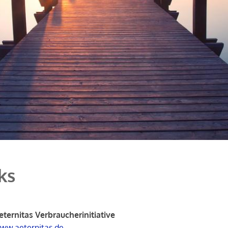
ks
eternitas Verbraucherinitiative
ww.aeternitas.de