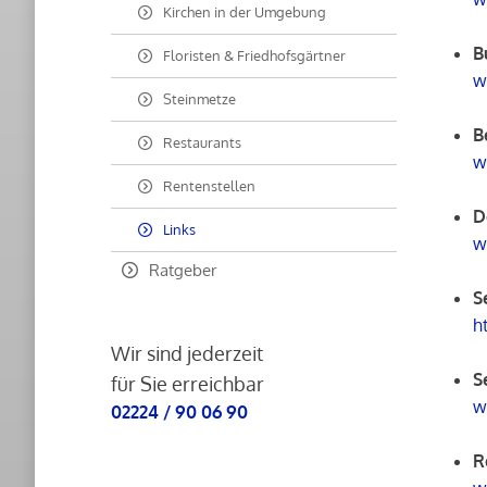
Kirchen in der Umgebung
B
Floristen & Friedhofsgärtner
w
Steinmetze
B
Restaurants
w
Rentenstellen
D
Links
w
Ratgeber
S
h
Wir sind jederzeit
S
für Sie erreichbar
w
02224 / 90 06 90
R