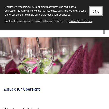
Um unsere Webseite für Sie optimal zu gestalten und fortlaufend
OK
verbessern zu können, verwenden wir Cookies. Durch die weitere Nutzung
der Webseite stimmen Sie der Verwendung von Cookies zu.
Weitere Informationen zu Cookies erhalten Sie in unserer
Datenschutzerklärung
.
Zurück zur Übersicht