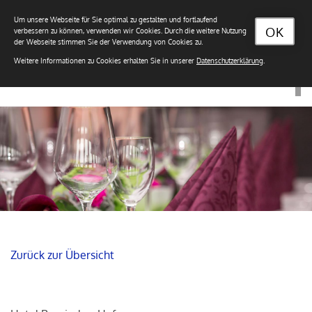
Um unsere Webseite für Sie optimal zu gestalten und fortlaufend
OK
verbessern zu können, verwenden wir Cookies. Durch die weitere Nutzung
der Webseite stimmen Sie der Verwendung von Cookies zu.
Weitere Informationen zu Cookies erhalten Sie in unserer
Datenschutzerklärung
.
Zurück zur Übersicht