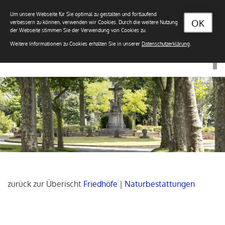
Um unsere Webseite für Sie optimal zu gestalten und fortlaufend
OK
verbessern zu können, verwenden wir Cookies. Durch die weitere Nutzung
der Webseite stimmen Sie der Verwendung von Cookies zu.
Weitere Informationen zu Cookies erhalten Sie in unserer
Datenschutzerklärung
.
zurück zur Überischt
Friedhöfe
|
Naturbestattungen